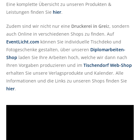
Eine komplette Übersicht zu unseren Produkten &
Leistungen finden Sie
hier
.
Zudem sind wir nicht nur eine
Druckerei in Grei
z, sondern
auch Online in verschiedenen Shops zu finden. Auf
EventLicht.com
können Sie individuelle Tischdeko und
Fotogeschenke gestalten, über unseren
Diplomarbeiten-
Shop
laden Sie Ihre Arbeiten hoch, welche wir dann nach
Ihren Vorgaben produzieren und im
Tischendorf Web-Shop
erhalten Sie unsere Verlagsprodukte und Kalender. Alle
Informationen und die Links zu unseren Shops finden Sie
hier
.