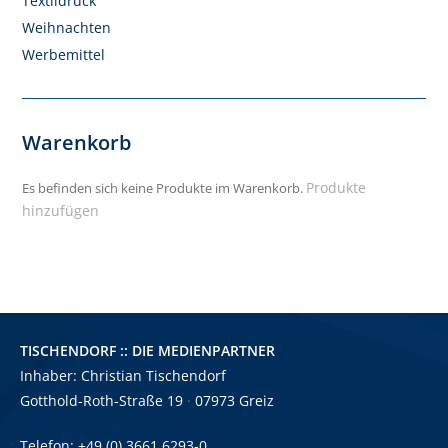
Textildruck
Weihnachten
Werbemittel
Warenkorb
Produkte
Es befinden sich keine Produkte im Warenkorb.
hinzufügen
TISCHENDORF :: DIE MEDIENPARTNER
Inhaber: Christian Tischendorf
Gotthold-Roth-Straße 19
·
07973 Greiz
Telefon: +49 (0) 3661 6293-0