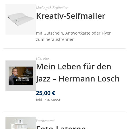
Mailings & Selfmailer
Kreativ-Selfmailer
mit Gutschein, Antwortkarte oder Flyer
zum heraustrennen
Literatur
Mein Leben für den
Jazz – Hermann Losch
25,00
€
inkl. 7 % MwSt.
Werbemittel
Foto-Laterne