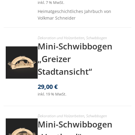
inkl. 7 % MwSt.
Heimatgeschichtliches Jahrbuch von
Volkmar Schneider
Dekoration und Holzarbeiten
,
Schwibbogen
Mini-Schwibbogen
„Greizer
Stadtansicht“
29,00
€
inkl. 19 % MwSt.
Dekoration und Holzarbeiten
,
Schwibbogen
Mini-Schwibbogen