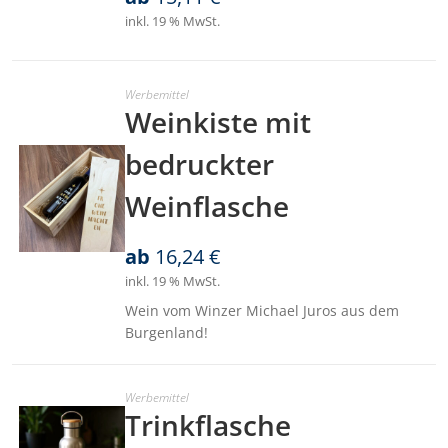
inkl. 19 % MwSt.
Werbemittel
Weinkiste mit
bedruckter
Weinflasche
ab
16,24
€
inkl. 19 % MwSt.
Wein vom Winzer Michael Juros aus dem
Burgenland!
Werbemittel
Trinkflasche